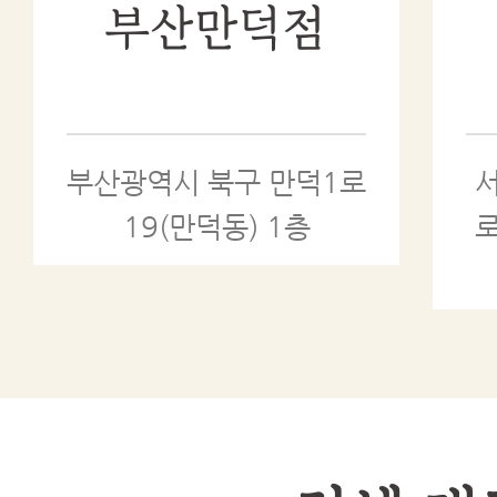
부산만덕점
부산광역시 북구 만덕1로
19(만덕동) 1층
로