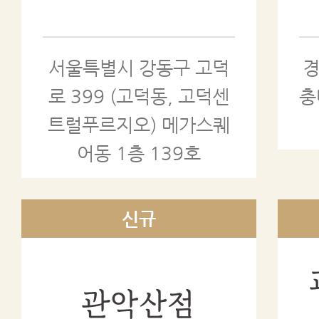
서울특별시 강동구 고덕
경
로 399 (고덕동, 고덕센
충
트럴푸르지오) 메가스퀘
어동 1층 139호
관악산점