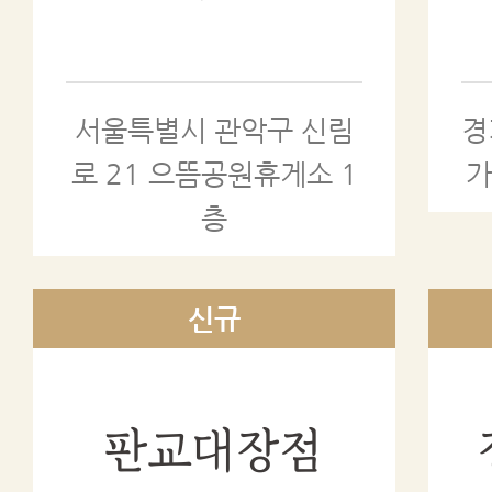
서울특별시 관악구 신림
경
로 21 으뜸공원휴게소 1
가
층
판교대장점