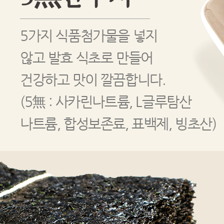
5가지 식품첨가물을 넣지
않고 발효 식초로 만들어
건강하고 맛이 깔끔합니다.
(5無 : 사카린나트륨, L글루탐산
나트륨, 합성보존료, 표백제, 빙초산)