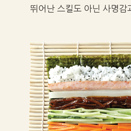
뛰어난 스킬도 아닌 사명감